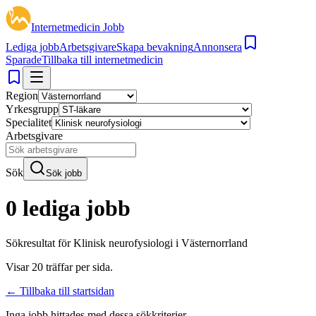
Internetmedicin Jobb
Lediga jobb
Arbetsgivare
Skapa bevakning
Annonsera
Sparade
Tillbaka till internetmedicin
Region
Yrkesgrupp
Specialitet
Arbetsgivare
Sök
Sök jobb
0 lediga jobb
Sökresultat för
Klinisk neurofysiologi i Västernorrland
Visar
20
träffar per sida.
← Tillbaka till startsidan
Inga jobb hittades med dessa sökkriterier.