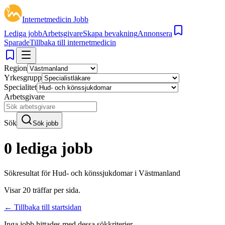
Internetmedicin Jobb
Lediga jobb
Arbetsgivare
Skapa bevakning
Annonsera
Sparade
Tillbaka till internetmedicin
Region
Yrkesgrupp
Specialitet
Arbetsgivare
Sök
Sök jobb
0 lediga jobb
Sökresultat för
Hud- och könssjukdomar i Västmanland
Visar
20
träffar per sida.
← Tillbaka till startsidan
Inga jobb hittades med dessa sökkriterier.