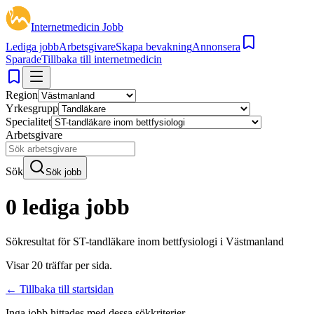
Internetmedicin Jobb
Lediga jobb
Arbetsgivare
Skapa bevakning
Annonsera
Sparade
Tillbaka till internetmedicin
Region
Yrkesgrupp
Specialitet
Arbetsgivare
Sök
Sök jobb
0 lediga jobb
Sökresultat för
ST-tandläkare inom bettfysiologi i Västmanland
Visar
20
träffar per sida.
← Tillbaka till startsidan
Inga jobb hittades med dessa sökkriterier.