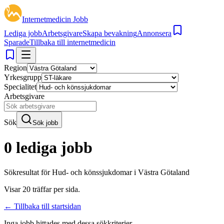
Internetmedicin Jobb
Lediga jobb
Arbetsgivare
Skapa bevakning
Annonsera
Sparade
Tillbaka till internetmedicin
Region
Yrkesgrupp
Specialitet
Arbetsgivare
Sök
Sök jobb
0 lediga jobb
Sökresultat för
Hud- och könssjukdomar i Västra Götaland
Visar
20
träffar per sida.
← Tillbaka till startsidan
Inga jobb hittades med dessa sökkriterier.