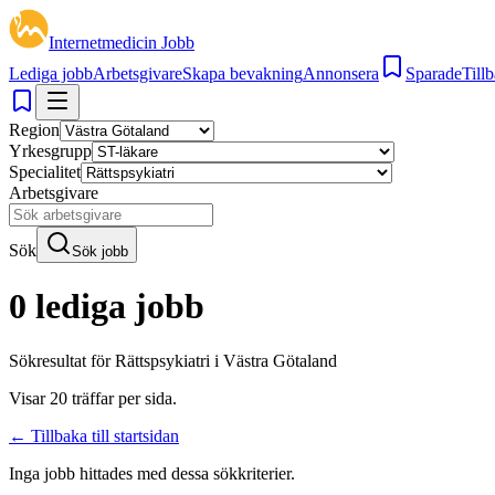
Internetmedicin Jobb
Lediga jobb
Arbetsgivare
Skapa bevakning
Annonsera
Sparade
Tillb
Region
Yrkesgrupp
Specialitet
Arbetsgivare
Sök
Sök jobb
0 lediga jobb
Sökresultat för
Rättspsykiatri i Västra Götaland
Visar
20
träffar per sida.
← Tillbaka till startsidan
Inga jobb hittades med dessa sökkriterier.