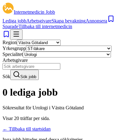
Internetmedicin Jobb
Lediga jobb
Arbetsgivare
Skapa bevakning
Annonsera
Sparade
Tillbaka till internetmedicin
Region
Yrkesgrupp
Specialitet
Arbetsgivare
Sök
Sök jobb
0 lediga jobb
Sökresultat för
Urologi i Västra Götaland
Visar
20
träffar per sida.
← Tillbaka till startsidan
Inga jobb hittades med dessa sökkriterier.