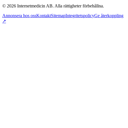
©
2026
Internetmedicin AB. Alla rättigheter förbehållna.
Annonsera hos oss
Kontakt
Sitemap
Integritetspolicy
Ge återkoppling
↗