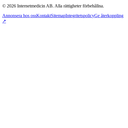
©
2026
Internetmedicin AB. Alla rättigheter förbehållna.
Annonsera hos oss
Kontakt
Sitemap
Integritetspolicy
Ge återkoppling
↗