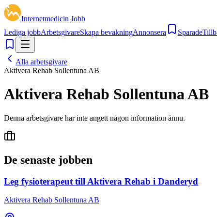
Internetmedicin Jobb
Lediga jobb
Arbetsgivare
Skapa bevakning
Annonsera
Sparade
Tillb
Alla arbetsgivare
Aktivera Rehab Sollentuna AB
Aktivera Rehab Sollentuna AB
Denna arbetsgivare har inte angett någon information ännu.
De senaste jobben
Leg fysioterapeut till Aktivera Rehab i Danderyd
Aktivera Rehab Sollentuna AB