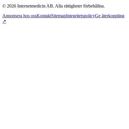
©
2026
Internetmedicin AB. Alla rättigheter förbehållna.
Annonsera hos oss
Kontakt
Sitemap
Integritetspolicy
Ge återkoppling
↗