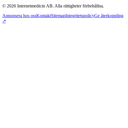
©
2026
Internetmedicin AB. Alla rättigheter förbehållna.
Annonsera hos oss
Kontakt
Sitemap
Integritetspolicy
Ge återkoppling
↗