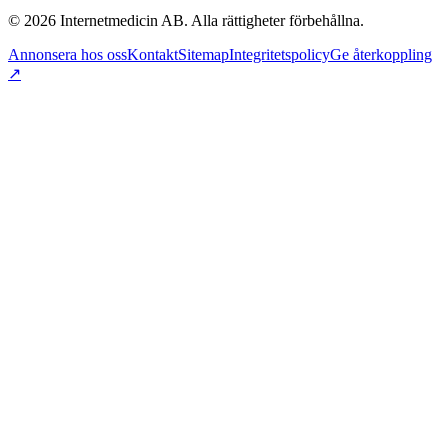
©
2026
Internetmedicin AB. Alla rättigheter förbehållna.
Annonsera hos oss
Kontakt
Sitemap
Integritetspolicy
Ge återkoppling
↗