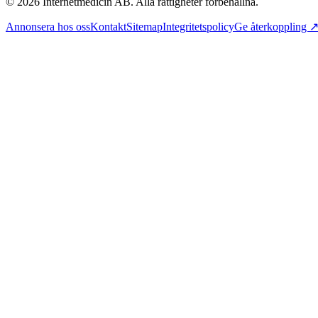
©
2026
Internetmedicin AB. Alla rättigheter förbehållna.
Annonsera hos oss
Kontakt
Sitemap
Integritetspolicy
Ge återkoppling 