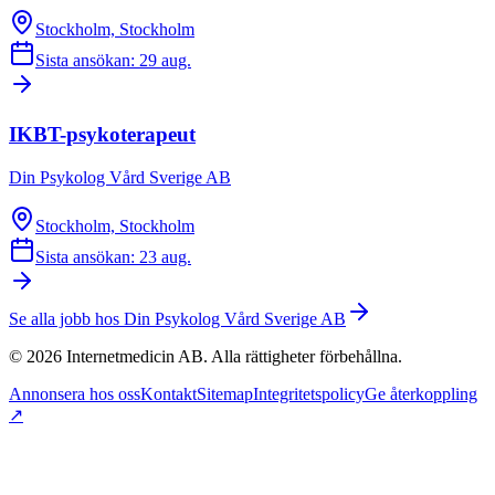
Stockholm, Stockholm
Sista ansökan: 29 aug.
IKBT-psykoterapeut
Din Psykolog Vård Sverige AB
Stockholm, Stockholm
Sista ansökan: 23 aug.
Se alla jobb hos
Din Psykolog Vård Sverige AB
©
2026
Internetmedicin AB. Alla rättigheter förbehållna.
Annonsera hos oss
Kontakt
Sitemap
Integritetspolicy
Ge återkoppling
↗