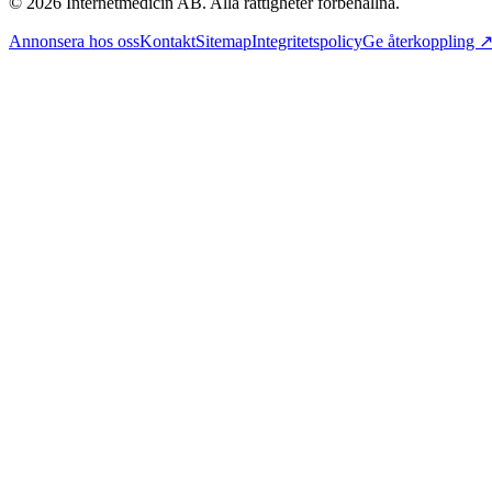
©
2026
Internetmedicin AB. Alla rättigheter förbehållna.
Annonsera hos oss
Kontakt
Sitemap
Integritetspolicy
Ge återkoppling 