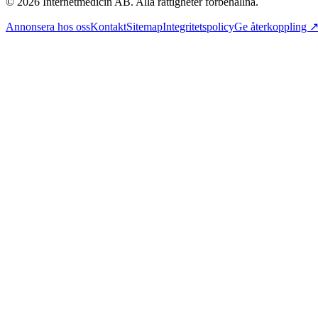
©
2026
Internetmedicin AB. Alla rättigheter förbehållna.
Annonsera hos oss
Kontakt
Sitemap
Integritetspolicy
Ge återkoppling 