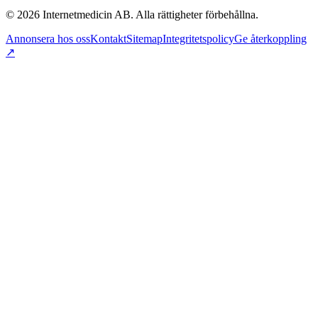
©
2026
Internetmedicin AB. Alla rättigheter förbehållna.
Annonsera hos oss
Kontakt
Sitemap
Integritetspolicy
Ge återkoppling
↗