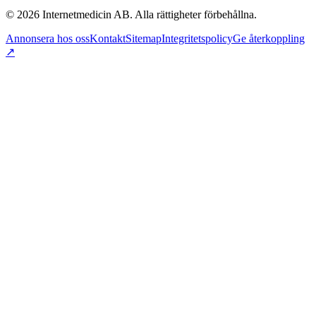
©
2026
Internetmedicin AB. Alla rättigheter förbehållna.
Annonsera hos oss
Kontakt
Sitemap
Integritetspolicy
Ge återkoppling
↗