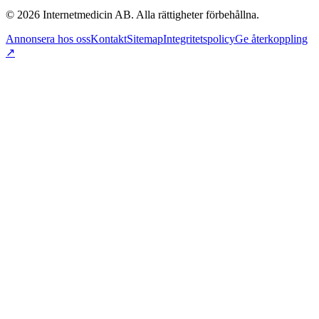
©
2026
Internetmedicin AB. Alla rättigheter förbehållna.
Annonsera hos oss
Kontakt
Sitemap
Integritetspolicy
Ge återkoppling
↗