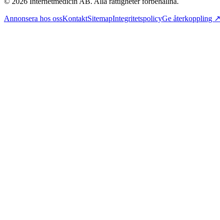
©
2026
Internetmedicin AB. Alla rättigheter förbehållna.
Annonsera hos oss
Kontakt
Sitemap
Integritetspolicy
Ge återkoppling 