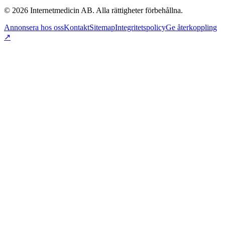
©
2026
Internetmedicin AB. Alla rättigheter förbehållna.
Annonsera hos oss
Kontakt
Sitemap
Integritetspolicy
Ge återkoppling
↗