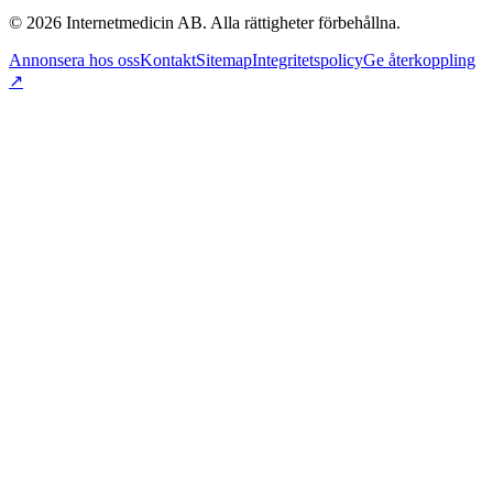
©
2026
Internetmedicin AB. Alla rättigheter förbehållna.
Annonsera hos oss
Kontakt
Sitemap
Integritetspolicy
Ge återkoppling
↗