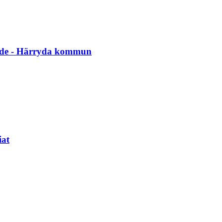
ende - Härryda kommun
iat