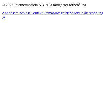
©
2026
Internetmedicin AB. Alla rättigheter förbehållna.
Annonsera hos oss
Kontakt
Sitemap
Integritetspolicy
Ge återkoppling
↗