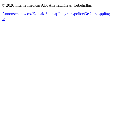
©
2026
Internetmedicin AB. Alla rättigheter förbehållna.
Annonsera hos oss
Kontakt
Sitemap
Integritetspolicy
Ge återkoppling
↗