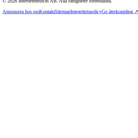
©
2026
Internetmedicin AB. Alla rättigheter förbehållna.
Annonsera hos oss
Kontakt
Sitemap
Integritetspolicy
Ge återkoppling 