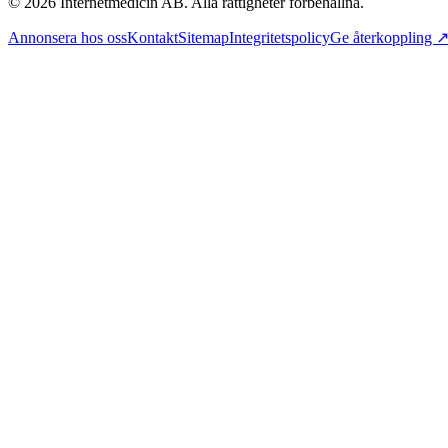
©
2026
Internetmedicin AB. Alla rättigheter förbehållna.
Annonsera hos oss
Kontakt
Sitemap
Integritetspolicy
Ge återkoppling 