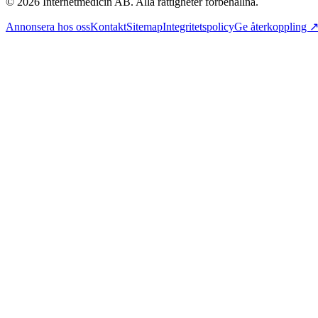
©
2026
Internetmedicin AB. Alla rättigheter förbehållna.
Annonsera hos oss
Kontakt
Sitemap
Integritetspolicy
Ge återkoppling 