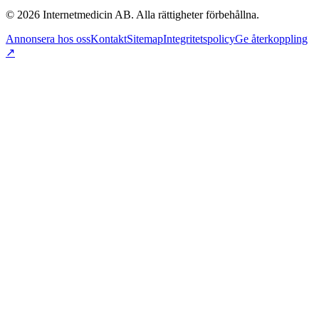
©
2026
Internetmedicin AB. Alla rättigheter förbehållna.
Annonsera hos oss
Kontakt
Sitemap
Integritetspolicy
Ge återkoppling
↗