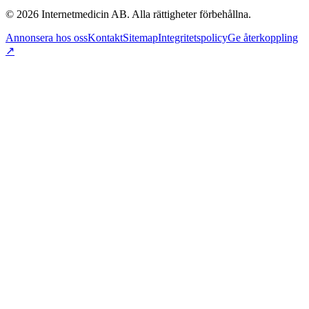
©
2026
Internetmedicin AB. Alla rättigheter förbehållna.
Annonsera hos oss
Kontakt
Sitemap
Integritetspolicy
Ge återkoppling
↗