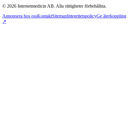
©
2026
Internetmedicin AB. Alla rättigheter förbehållna.
Annonsera hos oss
Kontakt
Sitemap
Integritetspolicy
Ge återkoppling
↗