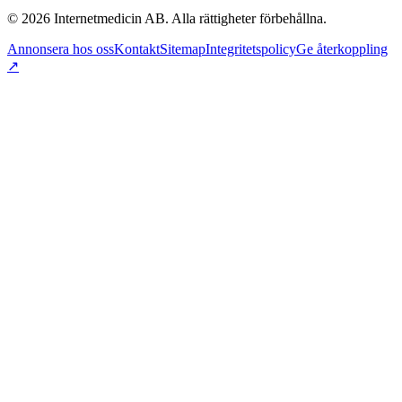
©
2026
Internetmedicin AB. Alla rättigheter förbehållna.
Annonsera hos oss
Kontakt
Sitemap
Integritetspolicy
Ge återkoppling
↗