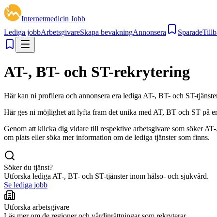
Internetmedicin Jobb
Lediga jobb
Arbetsgivare
Skapa bevakning
Annonsera
Sparade
Tillb
AT-, BT- och ST-rekrytering
Här kan ni profilera och annonsera era lediga AT-, BT- och ST-tjänst
Här ges ni möjlighet att lyfta fram det unika med AT, BT och ST på er s
Genom att klicka dig vidare till respektive arbetsgivare som söker AT
om plats eller söka mer information om de lediga tjänster som finns.
Söker du tjänst?
Utforska lediga AT-, BT- och ST-tjänster inom hälso- och sjukvård.
Se lediga jobb
Utforska arbetsgivare
Läs mer om de regioner och vårdinrättningar som rekryterar.