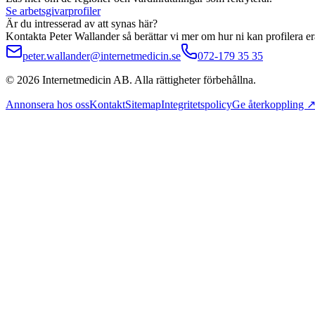
Se arbetsgivarprofiler
Är du intresserad av att synas här?
Kontakta Peter Wallander så berättar vi mer om hur ni kan profilera er
peter.wallander@internetmedicin.se
072-179 35 35
©
2026
Internetmedicin AB. Alla rättigheter förbehållna.
Annonsera hos oss
Kontakt
Sitemap
Integritetspolicy
Ge återkoppling 