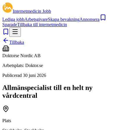
Internetmedicin Jobb
Lediga jobb
Arbetsgivare
Skapa bevakning
Annonsera
Sparade
Tillbaka till internetmedicin
Tillbaka
Doktorse Nordic AB
Arbetsplats:
Doktor.se
Publicerad
30 juni 2026
Allmänspecialist till en helt ny
vårdcentral
Plats