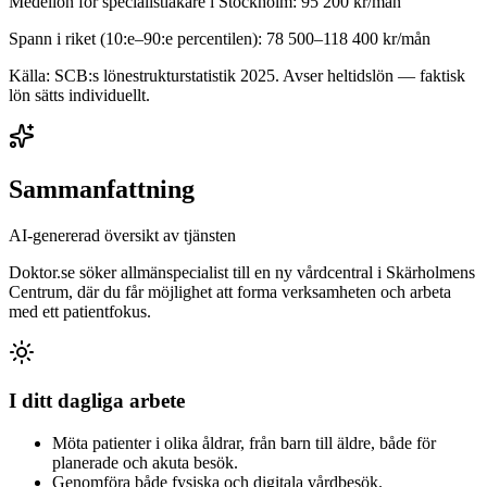
Medellön för
specialistläkare
i
Stockholm
:
95 200
kr/mån
Spann i riket (10:e–90:e percentilen):
78 500
–
118 400
kr/mån
Källa: SCB:s lönestrukturstatistik
2025
. Avser heltidslön — faktisk
lön sätts individuellt.
Sammanfattning
AI-genererad översikt av tjänsten
Doktor.se söker allmänspecialist till en ny vårdcentral i Skärholmens
Centrum, där du får möjlighet att forma verksamheten och arbeta
med ett patientfokus.
I ditt dagliga arbete
Möta patienter i olika åldrar, från barn till äldre, både för
planerade och akuta besök.
Genomföra både fysiska och digitala vårdbesök.