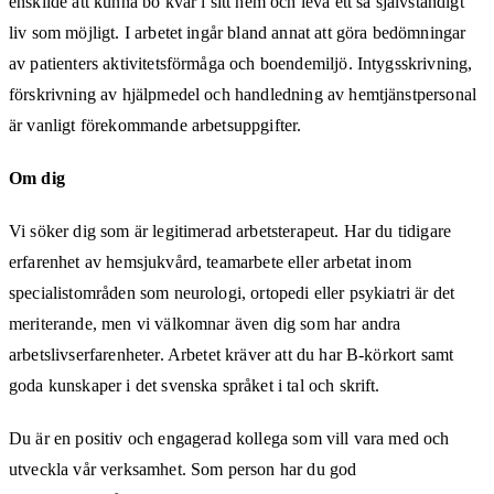
enskilde att kunna bo kvar i sitt hem och leva ett så självständigt
liv som möjligt. I arbetet ingår bland annat att göra bedömningar
av patienters aktivitetsförmåga och boendemiljö. Intygsskrivning,
förskrivning av hjälpmedel och handledning av hemtjänstpersonal
är vanligt förekommande arbetsuppgifter.
Om dig
Vi söker dig som är legitimerad arbetsterapeut. Har du tidigare
erfarenhet av hemsjukvård, teamarbete eller arbetat inom
specialistområden som neurologi, ortopedi eller psykiatri är det
meriterande, men vi välkomnar även dig som har andra
arbetslivserfarenheter. Arbetet kräver att du har B-körkort samt
goda kunskaper i det svenska språket i tal och skrift.
Du är en positiv och engagerad kollega som vill vara med och
utveckla vår verksamhet. Som person har du god