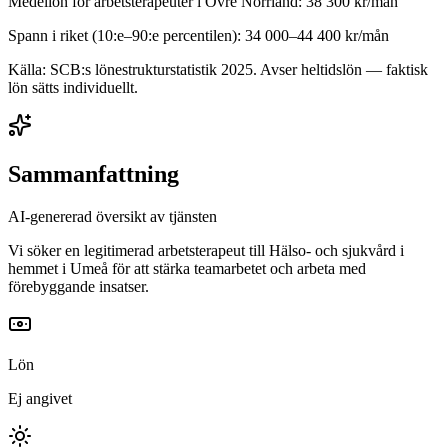
Medellön för
arbetsterapeuter
i
Övre Norrland
:
38 300
kr/mån
Spann i riket (10:e–90:e percentilen):
34 000
–
44 400
kr/mån
Källa: SCB:s lönestrukturstatistik
2025
. Avser heltidslön — faktisk
lön sätts individuellt.
Sammanfattning
AI-genererad översikt av tjänsten
Vi söker en legitimerad arbetsterapeut till Hälso- och sjukvård i
hemmet i Umeå för att stärka teamarbetet och arbeta med
förebyggande insatser.
Lön
Ej angivet