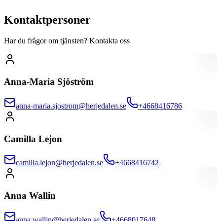
Kontaktpersoner
Har du frågor om tjänsten? Kontakta oss
Anna-Maria Sjöström
anna-maria.sjostrom@herjedalen.se
+4668416786
Camilla Lejon
camilla.lejon@herjedalen.se
+4668416742
Anna Wallin
anna.wallin@herjedalen.se
+4668017648