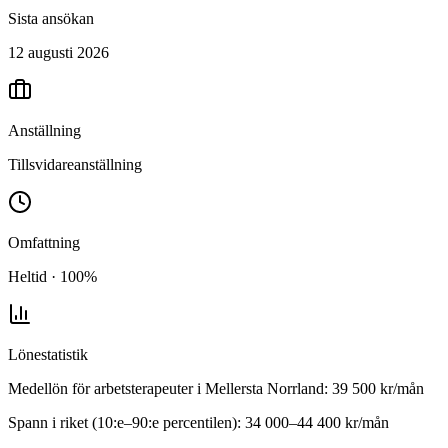
Sista ansökan
12 augusti 2026
Anställning
Tillsvidareanställning
Omfattning
Heltid · 100%
Lönestatistik
Medellön för
arbetsterapeuter
i
Mellersta Norrland
:
39 500
kr/mån
Spann i riket (10:e–90:e percentilen):
34 000
–
44 400
kr/mån