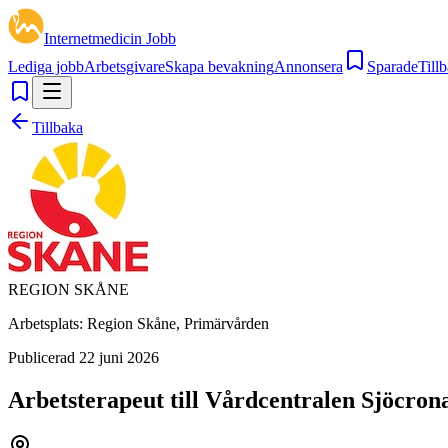
Internetmedicin Jobb
Lediga jobb
Arbetsgivare
Skapa bevakning
Annonsera
Sparade
Tillb
Tillbaka
REGION SKÅNE
Arbetsplats:
Region Skåne, Primärvården
Publicerad
22 juni 2026
Arbetsterapeut till Vårdcentralen Sjöcron