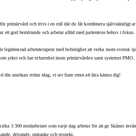
esse för primärvård och trivs i en roll där du får kombinera självständ
ar ett gott bemötande och arbetar alltid med patientens behov i fokus.
 är legitimerad arbetsterapeut med behörighet att verka inom svensk s
år inom yrket och har erfarenhet inom primärvården samt systemet PMO.
 din ansökan redan idag, vi ser fram emot att lära känna dig!
irka 3 300 medarbetare som varje dag arbetar för att ge Skånes invån
nande, drivande, omtanke och respekt.