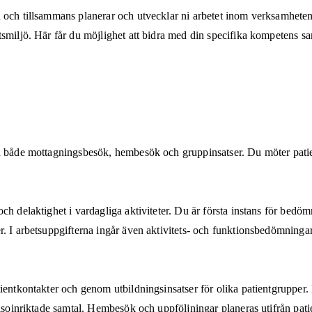
 och tillsammans planerar och utvecklar ni arbetet inom verksamheten.
tsmiljö. Här får du möjlighet att bidra med din specifika kompetens s
 både mottagningsbesök, hembesök och gruppinsatser. Du möter patiente
ch delaktighet i vardagliga aktiviteter. Du är första instans för bed
r. I arbetsuppgifterna ingår även aktivitets- och funktionsbedömninga
ientkontakter och genom utbildningsinsatser för olika patientgrupper.
älsoinriktade samtal. Hembesök och uppföljningar planeras utifrån pat