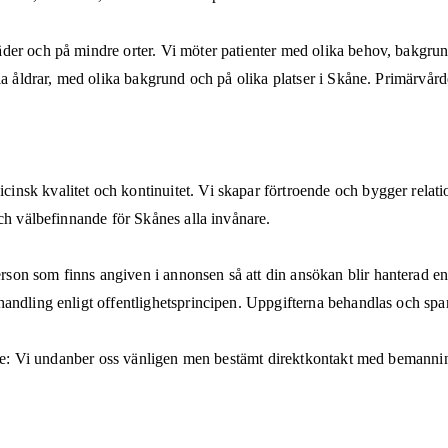
er och på mindre orter. Vi möter patienter med olika behov, bakgrund o
lla åldrar, med olika bakgrund och på olika platser i Skåne. Primärv
nsk kvalitet och kontinuitet. Vi skapar förtroende och bygger relatio
ch välbefinnande för Skånes alla invånare.
n som finns angiven i annonsen så att din ansökan blir hanterad enli
handling enligt offentlighetsprincipen. Uppgifterna behandlas och s
are: Vi undanber oss vänligen men bestämt direktkontakt med bemanning