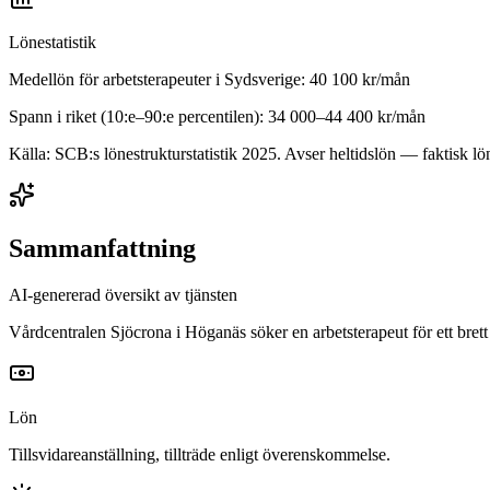
Lönestatistik
Medellön för
arbetsterapeuter
i
Sydsverige
:
40 100
kr/mån
Spann i riket (10:e–90:e percentilen):
34 000
–
44 400
kr/mån
Källa: SCB:s lönestrukturstatistik
2025
. Avser heltidslön — faktisk lön
Sammanfattning
AI-genererad översikt av tjänsten
Vårdcentralen Sjöcrona i Höganäs söker en arbetsterapeut för ett brett
Lön
Tillsvidareanställning, tillträde enligt överenskommelse.