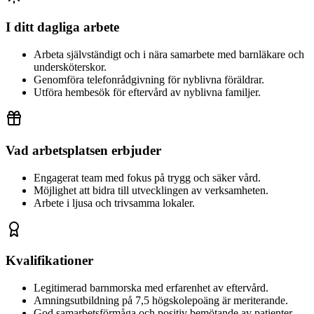
I ditt dagliga arbete
Arbeta självständigt och i nära samarbete med barnläkare och
undersköterskor.
Genomföra telefonrådgivning för nyblivna föräldrar.
Utföra hembesök för eftervård av nyblivna familjer.
Vad arbetsplatsen erbjuder
Engagerat team med fokus på trygg och säker vård.
Möjlighet att bidra till utvecklingen av verksamheten.
Arbete i ljusa och trivsamma lokaler.
Kvalifikationer
Legitimerad barnmorska med erfarenhet av eftervård.
Amningsutbildning på 7,5 högskolepoäng är meriterande.
God samarbetsförmåga och positiv bemötande av patienter