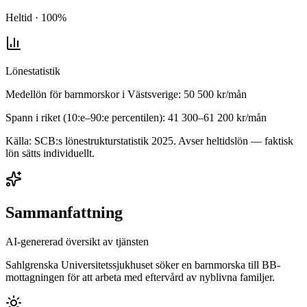
Heltid · 100%
Lönestatistik
Medellön för
barnmorskor
i
Västsverige
:
50 500
kr/mån
Spann i riket (10:e–90:e percentilen):
41 300
–
61 200
kr/mån
Källa: SCB:s lönestrukturstatistik
2025
. Avser heltidslön — faktisk
lön sätts individuellt.
Sammanfattning
AI-genererad översikt av tjänsten
Sahlgrenska Universitetssjukhuset söker en barnmorska till BB-
mottagningen för att arbeta med eftervård av nyblivna familjer.