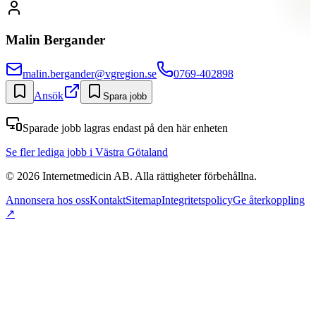
Malin Bergander
malin.bergander@vgregion.se
0769-402898
Ansök
Spara jobb
Sparade jobb lagras endast på den här enheten
Se fler lediga jobb
i Västra Götaland
©
2026
Internetmedicin AB. Alla rättigheter förbehållna.
Annonsera hos oss
Kontakt
Sitemap
Integritetspolicy
Ge återkoppling
↗