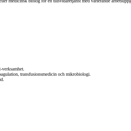
ler medicinsk biolog för en tillsvidaretjänst med varierande arbetsuppgi
t-verksamhet.
gulation, transfusionsmedicin och mikrobiologi.
id.