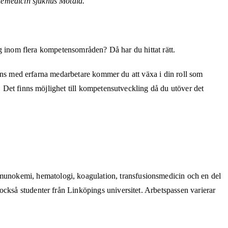
iemedicin sjukhus Motala.
dig inom flera kompetensområden? Då har du hittat rätt.
mmans med erfarna medarbetare kommer du att växa i din roll som
. Det finns möjlighet till kompetensutveckling då du utöver det
munokemi, hematologi, koagulation, transfusionsmedicin och en del
också studenter från Linköpings universitet. Arbetspassen varierar