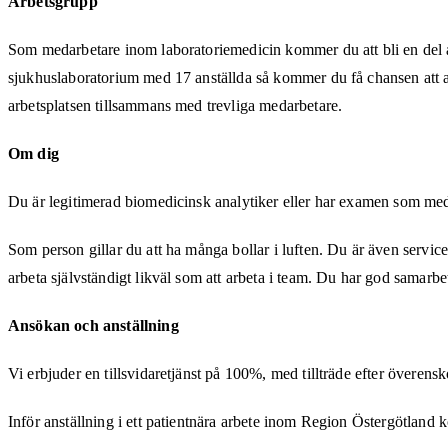
Arbetsgrupp
Som medarbetare inom laboratoriemedicin kommer du att bli en del av
sjukhuslaboratorium med 17 anställda så kommer du få chansen att arb
arbetsplatsen tillsammans med trevliga medarbetare.
Om dig
Du är legitimerad biomedicinsk analytiker eller har examen som med
Som person gillar du att ha många bollar i luften. Du är även servicei
arbeta självständigt likväl som att arbeta i team. Du har god samarb
Ansökan och anställning
Vi erbjuder en tillsvidaretjänst på 100%, med tillträde efter övere
Inför anställning i ett patientnära arbete inom Region Östergötland k