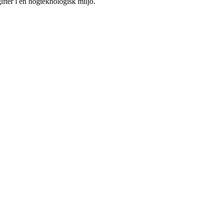
fter i en högteknologisk miljö.