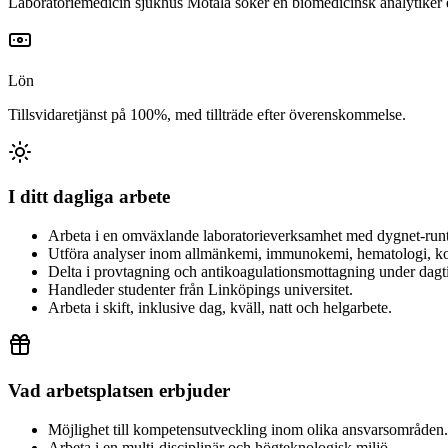
Laboratoriemedicin sjukhus Motala söker en biomedicinsk analytiker el
Lön
Tillsvidaretjänst på 100%, med tillträde efter överenskommelse.
I ditt dagliga arbete
Arbeta i en omväxlande laboratorieverksamhet med dygnet-run
Utföra analyser inom allmänkemi, immunokemi, hematologi, koa
Delta i provtagning och antikoagulationsmottagning under dagt
Handleder studenter från Linköpings universitet.
Arbeta i skift, inklusive dag, kväll, natt och helgarbete.
Vad arbetsplatsen erbjuder
Möjlighet till kompetensutveckling inom olika ansvarsområden.
Arbeta i en multi-disciplinär och högteknologisk miljö.