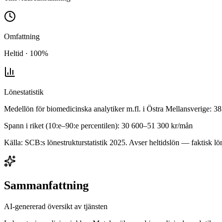
Omfattning
Heltid · 100%
Lönestatistik
Medellön för
biomedicinska analytiker m.fl.
i
Östra Mellansverige
:
38
Spann i riket (10:e–90:e percentilen):
30 600
–
51 300
kr/mån
Källa: SCB:s lönestrukturstatistik
2025
. Avser heltidslön — faktisk lön
Sammanfattning
AI-genererad översikt av tjänsten