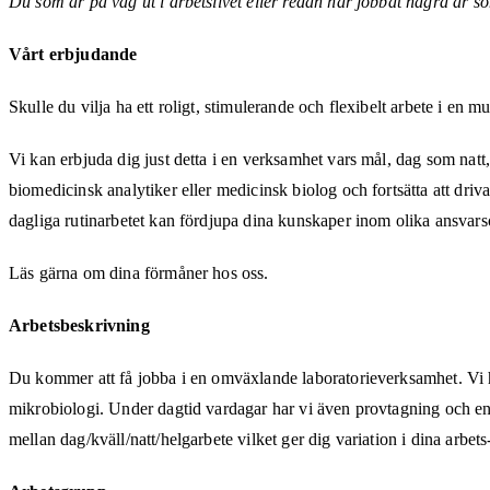
Du som är på väg ut i arbetslivet eller redan har jobbat några år
Vårt erbjudande
Skulle du vilja ha ett roligt, stimulerande och flexibelt arbete i en
Vi kan erbjuda dig just detta i en verksamhet vars mål, dag som natt,
biomedicinsk analytiker eller medicinsk biolog och fortsätta att dri
dagliga rutinarbetet kan fördjupa dina kunskaper inom olika ansvar
Läs gärna om dina förmåner hos oss.
Arbetsbeskrivning
Du kommer att få jobba i en omväxlande laboratorieverksamhet. Vi
mikrobiologi. Under dagtid vardagar har vi även provtagning och en 
mellan dag/kväll/natt/helgarbete vilket ger dig variation i dina arbet