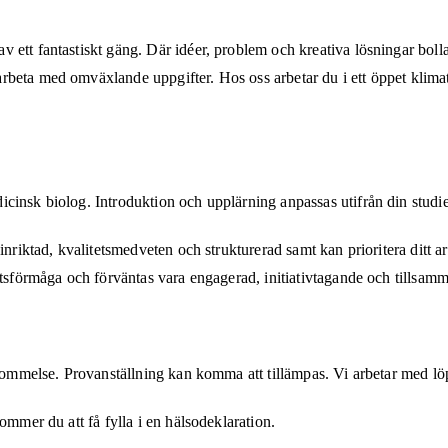
 ett fantastiskt gäng. Där idéer, problem och kreativa lösningar boll
eta med omväxlande uppgifter. Hos oss arbetar du i ett öppet klimat d
icinsk biolog. Introduktion och upplärning anpassas utifrån din stud
nriktad, kvalitetsmedveten och strukturerad samt kan prioritera ditt arb
etsförmåga och förväntas vara engagerad, initiativtagande och tillsam
nskommelse. Provanställning kan komma att tillämpas. Vi arbetar med lö
ommer du att få fylla i en hälsodeklaration.