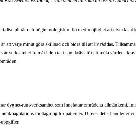
 som BMA/Medicinsk biolog - Välkommen att söka till oss på Laborator
 multi-disciplinär och högteknologisk miljö med möjlighet att utveckla 
 är att varje minut göra skillnad och bidra till att liv räddas. Tillsa
va vår verksamhet framåt i den takt som krävs för att möta vårdens krav
sområden.
 har dygnet-runt-verksamhet som innefattar områdena allmänkemi, im
antikoagulations-mottagning för patienter. Utöver detta handleder vi 
s-uppgifter.