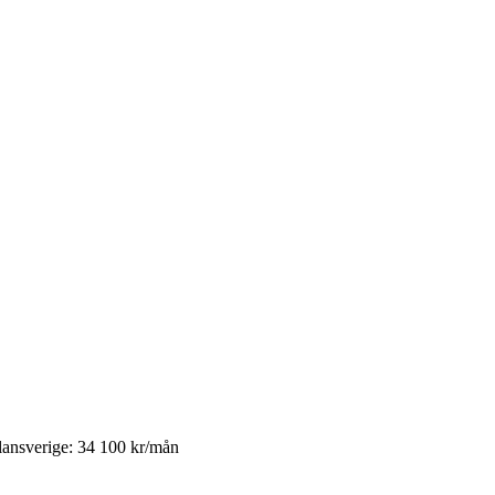
lansverige
:
34 100
kr/mån