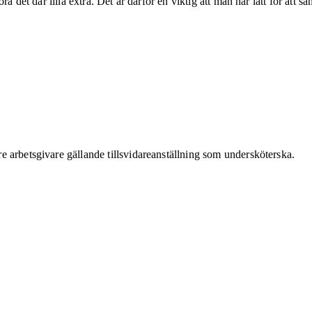
a det där lilla extra. Det är därför en viktig att man har lätt för att s
re arbetsgivare gällande tillsvidareanställning som undersköterska.