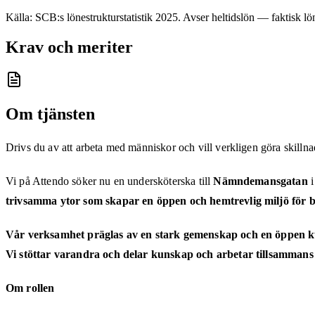
Källa: SCB:s lönestrukturstatistik
2025
. Avser heltidslön — faktisk lön
Krav och meriter
Om tjänsten
Drivs du av att arbeta med människor och vill verkligen göra skillnad
Vi på Attendo söker nu en undersköterska
till
Nämndemansgatan
i
trivsamma ytor som skapar en öppen och hemtrevlig miljö för
Vår verksamhet präglas av en stark gemenskap och en öppen kul
Vi stöttar varandra och delar kunskap och arbetar tillsammans 
Om rollen