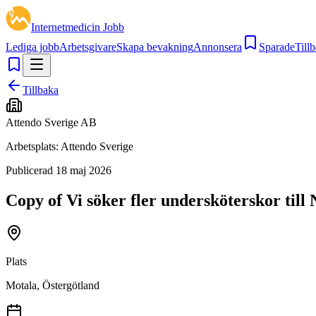
Internetmedicin Jobb
Lediga jobb
Arbetsgivare
Skapa bevakning
Annonsera
Sparade
Tillb
Tillbaka
Attendo Sverige AB
Arbetsplats:
Attendo Sverige
Publicerad
18 maj 2026
Copy of Vi söker fler undersköterskor ti
Plats
Motala, Östergötland