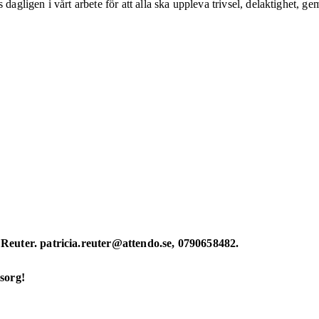
ligen i vårt arbete för att alla ska uppleva trivsel, delaktighet, ge
 Reuter. patricia.reuter@attendo.se, 0790658482.
sorg!