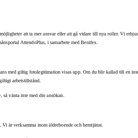
jligheter att ta mer ansvar eller att gå vidare till nya roller. Vi erbj
rmånsportal AttendoPlus, i samarbete med Benifex.
ans med giltig fotolegitimation visas upp. Om du blir kallad till en int
tigt arbetstillstånd.
, så vänta inte med din ansökan.
85. Vi är verksamma inom äldreboende och hemtjänst.