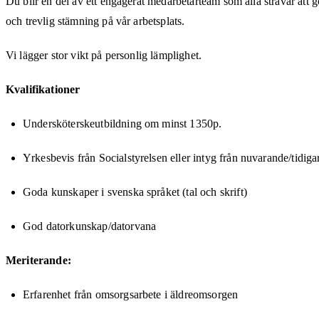
Du blir en del av ett engagerat medarbetarteam som alla strävar att gör
och trevlig stämning på vår arbetsplats.
Vi lägger stor vikt på personlig lämplighet.
Kvalifikationer
Undersköterskeutbildning om minst 1350p.
Yrkesbevis från Socialstyrelsen eller intyg från nuvarande/tidiga
Goda kunskaper i svenska språket (tal och skrift)
God datorkunskap/datorvana
Meriterande:
Erfarenhet från omsorgsarbete i äldreomsorgen