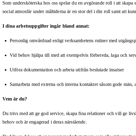
Som undersköterska hos oss spelar du en avgörande roll i att skapa e
social atmosfär under måltiderna är en stor del i din roll samt att ku
I dina arbetsuppgifter ingår bland annat:
Personlig omvårdnad enligt verksamhetens rutiner med utgångs
Vid behov hjälpa till med att exempelvis förbereda, laga och serv
Utföra dokumentation och arbeta utifrån beslutade insatser
Samarbeta med externa och interna kontakter såsom gode män, a
Vem är du?
Du trivs med att ge god service, skapa fina relationer och vill ge li
behov och är engagerad i deras närstående.