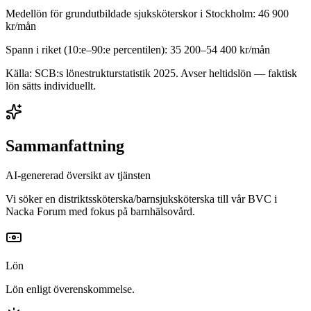
Medellön för
grundutbildade sjuksköterskor
i
Stockholm
:
46 900
kr/mån
Spann i riket (10:e–90:e percentilen):
35 200
–
54 400
kr/mån
Källa: SCB:s lönestrukturstatistik
2025
. Avser heltidslön — faktisk
lön sätts individuellt.
Sammanfattning
AI-genererad översikt av tjänsten
Vi söker en distriktssköterska/barnsjuksköterska till vår BVC i
Nacka Forum med fokus på barnhälsovård.
Lön
Lön enligt överenskommelse.