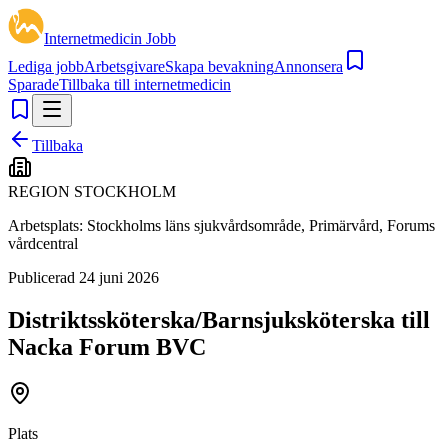
Internetmedicin Jobb
Lediga jobb
Arbetsgivare
Skapa bevakning
Annonsera
Sparade
Tillbaka till internetmedicin
Tillbaka
REGION STOCKHOLM
Arbetsplats:
Stockholms läns sjukvårdsområde, Primärvård, Forums
vårdcentral
Publicerad
24 juni 2026
Distriktssköterska/Barnsjuksköterska till
Nacka Forum BVC
Plats