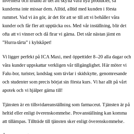
inventera och ibland är det att skylta våra nya produkter, så
kunderna inte missar dem. Alltid, alltid med kunden i första
rummet. Vad vi än gör, är det för att se till att vi behåller våra
kunder och får fler att upptäcka oss. Med vår inställning, blir det
ofta att vi vinner och då firar vi gärna. Det står nästan jämt en
”Hurra-tårta” i kylskåpet!
Vi ligger perfekt på ICA Maxi, med öppettider 8–20 alla dagar och
våra kunder uppskattar verkligen vår tillgänglighet. Här möter vi
Falu-bor, turister, landslag som tävlar i skidskytte, genomresande
och studenter som precis börjat sin första kurs. Vi har allt på vårt
apotek och vi hjälper gärna till!
Tjänsten är en tillsvidareanställning som farmaceut. Tjänsten är på
heltid eller enligt överenskommelse. Provanställning kan komma
att tillämpas. Tillträde till tjänsten sker enligt överenskommelse.