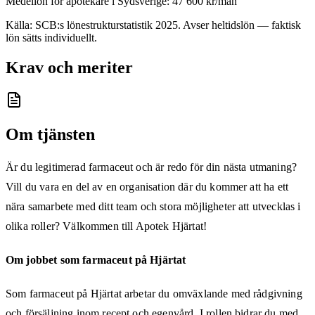
Medellön för
apotekare
i
Sydsverige
:
47 600
kr/mån
Källa: SCB:s lönestrukturstatistik
2025
. Avser heltidslön — faktisk
lön sätts individuellt.
Krav och meriter
Om tjänsten
Är du legitimerad farmaceut och är redo för din nästa utmaning?
Vill du vara en del av en organisation där du kommer att ha ett
nära samarbete med ditt team och stora möjligheter att utvecklas i
olika roller? Välkommen till Apotek Hjärtat!
Om jobbet som farmaceut på Hjärtat
Som farmaceut på Hjärtat arbetar du omväxlande med rådgivning
och försäljning inom recept och egenvård. I rollen bidrar du med