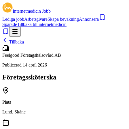
Internetmedicin Jobb
Lediga jobb
Arbetsgivare
Skapa bevakning
Annonsera
Sparade
Tillbaka till internetmedicin
Tillbaka
Feelgood Företagshälsovård AB
Publicerad
14 april 2026
Företagssköterska
Plats
Lund, Skåne