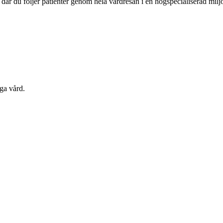
 där du följer patienter genom hela vårdresan i en högspecialiserad milj
ga vård.