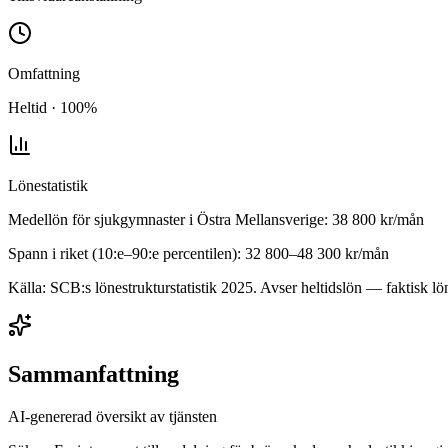
Omfattning
Heltid · 100%
Lönestatistik
Medellön för
sjukgymnaster
i
Östra Mellansverige
:
38 800
kr/mån
Spann i riket (10:e–90:e percentilen):
32 800
–
48 300
kr/mån
Källa: SCB:s lönestrukturstatistik
2025
. Avser heltidslön — faktisk lön
Sammanfattning
AI-genererad översikt av tjänsten