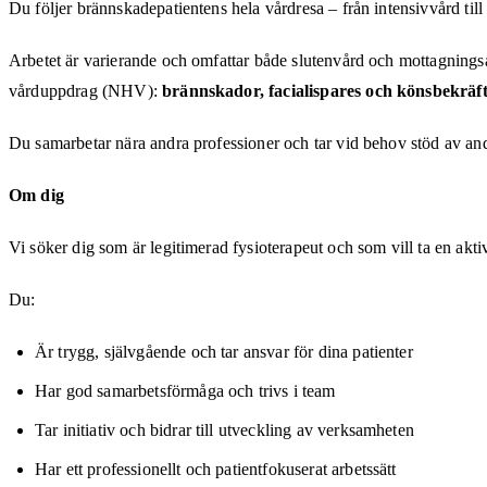
Du följer brännskadepatientens hela vårdresa – från intensivvård till
Arbetet är varierande och omfattar både slutenvård och mottagnings
vårduppdrag (NHV):
brännskador, facialispares och könsbekräft
Du samarbetar nära andra professioner och tar vid behov stöd av andra
Om dig
Vi söker dig som är legitimerad fysioterapeut och som vill ta en akt
Du:
Är trygg, självgående och tar ansvar för dina patienter
Har god samarbetsförmåga och trivs i team
Tar initiativ och bidrar till utveckling av verksamheten
Har ett professionellt och patientfokuserat arbetssätt