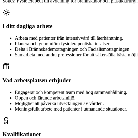
Sökes: Fysioterapeut till avdelning för brännskador och plastikkirurgi,
I ditt dagliga arbete
Arbeta med patienter från intensivvård till återhämtning.
Planera och genomföra fysioterapeutiska insatser.
Delta i Brännskademottagningen och Facialismottagningen.
Samarbeta med andra professioner för att säkerställa bästa möjli
Vad arbetsplatsen erbjuder
Engagerat och kompetent team med hög sammanhållning.
Öppen och lärande arbetsmiljö.
Möjlighet att påverka utvecklingen av vården.
Meningsfullt arbete med patienter i utmanande situationer.
Kvalifikationer