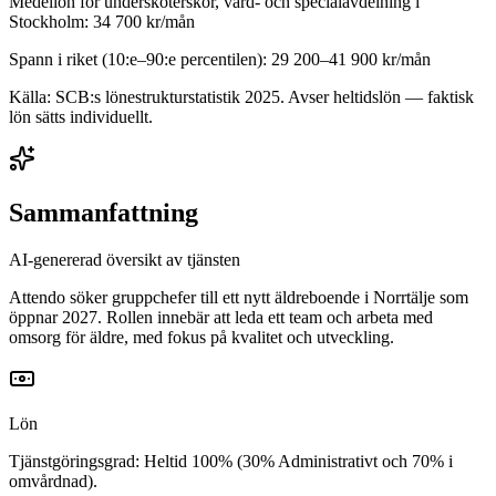
Medellön för
undersköterskor, vård- och specialavdelning
i
Stockholm
:
34 700
kr/mån
Spann i riket (10:e–90:e percentilen):
29 200
–
41 900
kr/mån
Källa: SCB:s lönestrukturstatistik
2025
. Avser heltidslön — faktisk
lön sätts individuellt.
Sammanfattning
AI-genererad översikt av tjänsten
Attendo söker gruppchefer till ett nytt äldreboende i Norrtälje som
öppnar 2027. Rollen innebär att leda ett team och arbeta med
omsorg för äldre, med fokus på kvalitet och utveckling.
Lön
Tjänstgöringsgrad: Heltid 100% (30% Administrativt och 70% i
omvårdnad).