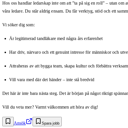
Hos oss handlar ledarskap inte om att ”ta på sig en roll” – utan om 
våra ledare. Du står aldrig ensam. Du får verktyg, stöd och ett sam
Vi söker dig som:
Är legitimerad tandläkare med några års erfarenhet
Har driv, närvaro och ett genuint intresse för människor och utv
Attraheras av att bygga team, skapa kultur och förbättra verksa
Vill vara med där det händer – inte stå bredvid
Det här är inte bara nästa steg. Det är början på något riktigt spänna
Vill du veta mer? Varmt välkommen att höra av dig!
Ansök
Spara jobb