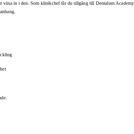
att växa in i den. Som klinikchef får du tillgång till Dentalum Academy
manhang.
eckling
mhet
nde.