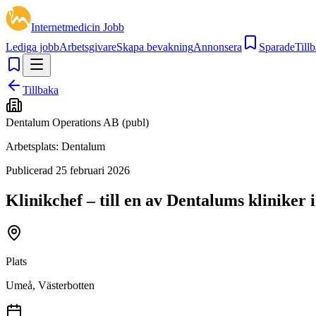
Internetmedicin Jobb
Lediga jobb
Arbetsgivare
Skapa bevakning
Annonsera
Sparade
Tillb
Tillbaka
Dentalum Operations AB (publ)
Arbetsplats:
Dentalum
Publicerad
25 februari 2026
Klinikchef – till en av Dentalums kliniker 
Plats
Umeå, Västerbotten