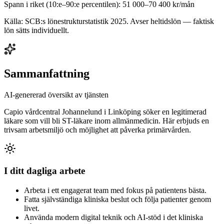
Spann i riket (10:e–90:e percentilen):
51 000
–
70 400
kr/mån
Källa: SCB:s lönestrukturstatistik
2025
. Avser heltidslön — faktisk
lön sätts individuellt.
Sammanfattning
AI-genererad översikt av tjänsten
Capio vårdcentral Johannelund i Linköping söker en legitimerad
läkare som vill bli ST-läkare inom allmänmedicin. Här erbjuds en
trivsam arbetsmiljö och möjlighet att påverka primärvården.
I ditt dagliga arbete
Arbeta i ett engagerat team med fokus på patientens bästa.
Fatta självständiga kliniska beslut och följa patienter genom
livet.
Använda modern digital teknik och AI-stöd i det kliniska