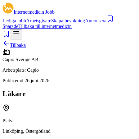
Internetmedicin Jobb
Lediga jobb
Arbetsgivare
Skapa bevakning
Annonsera
Sparade
Tillbaka till internetmedicin
Tillbaka
Capio Sverige AB
Arbetsplats:
Capio
Publicerad
26 juni 2026
Läkare
Plats
Linköping, Östergötland