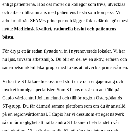
enligt patienterna. Hos oss möter du kollegor som trivs, utvecklas
och arbetar tillsammans med patientens bästa som kompass. Vi
arbetar utifrån SFAM:s principer och lägger fokus där det gör mest
nytta:
Medicinsk kvalitet, rationella beslut och patientens
bästa.
För drygt ett år sedan flyttade vi in i nyrenoverade lokaler. Vi har
nu ljus, trivsam arbetsmiljö. Du blir en del av en aktiv, erfaren och
samarbetsinriktad läkargrupp med fokus att utveckla primärvården.
Vi har tre ST-läkare hos oss med stort driv och engagemang och
mycket kunniga specialister. Som ST hos oss är du anställd på
Capio vårdcentral Johannelund och tillhör region Östergötlands
ST-grupp. Du får därmed samma plattform som om du är anställd
på en regionvårdcentral. I Capio har vi dessutom ett eget nätverk
så du får möjlighet att träffa andra ST-läkare i hela landet i vår
organisation. Vi skräddarsyr din ST utifrån dina intressen och