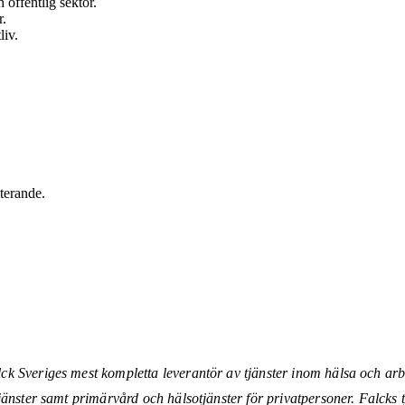
offentlig sektor.
r.
liv.
iterande.
 Sveriges mest kompletta leverantör av tjänster inom hälsa och arbet
jänster samt primärvård och hälsotjänster för privatpersoner. Falcks 