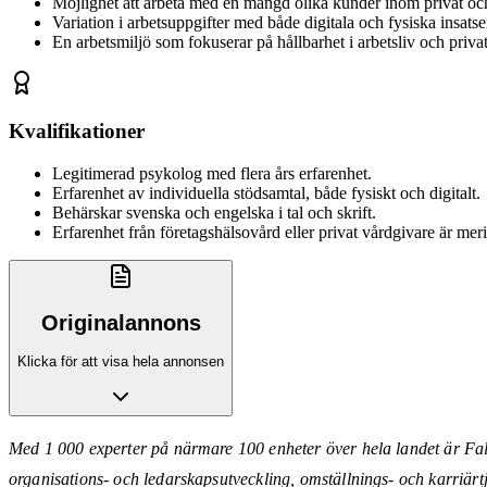
Möjlighet att arbeta med en mängd olika kunder inom privat och 
Variation i arbetsuppgifter med både digitala och fysiska insatse
En arbetsmiljö som fokuserar på hållbarhet i arbetsliv och privat
Kvalifikationer
Legitimerad psykolog med flera års erfarenhet.
Erfarenhet av individuella stödsamtal, både fysiskt och digitalt.
Behärskar svenska och engelska i tal och skrift.
Erfarenhet från företagshälsovård eller privat vårdgivare är mer
Originalannons
Klicka för att visa hela annonsen
Med 1 000 experter på närmare 100 enheter över hela landet är Falck
organisations- och ledarskapsutveckling, omställnings- och karriärt