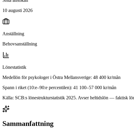
Sista ansökan
10 augusti 2026
Anställning
Behovsanställning
Lönestatistik
Medellön för
psykologer
i
Östra Mellansverige
:
48 400
kr/mån
Spann i riket (10:e–90:e percentilen):
41 100
–
57 000
kr/mån
Källa: SCB:s lönestrukturstatistik
2025
. Avser heltidslön — faktisk lön
Sammanfattning