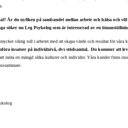
a.
? Är du nyfiken på sambandet mellan arbete och hälsa och vill ar
boga söker nu Leg Psykolog som är intresserad av en timanställn
mycket viktig roll i arbetet med att skapa värde och resultat för våra 
öra insatser på individnivå, dvs stödsamtal.
.
Du kommer att lever
r att möta en mängd olika kulturer och individer. Våra kunder finns in
älsosammare.
sykolog