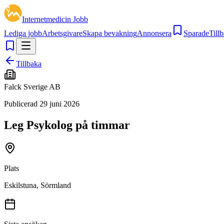
Internetmedicin Jobb
Lediga jobb
Arbetsgivare
Skapa bevakning
Annonsera
Sparade
Tillb
Tillbaka
Falck Sverige AB
Publicerad
29 juni 2026
Leg Psykolog på timmar
Plats
Eskilstuna, Sörmland