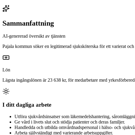
Sammanfattning
AI-genererad översikt av tjänsten
Pajala kommun söker en legitimerad sjuksköterska för ett varierat oc
Lön
Lägsta ingångslönen är 23 638 kr, för medarbetare med yrkesförbere
I ditt dagliga arbete
Utföra sjukvårdsinsatser som läkemedelshantering, såromläggni
Ge vård i livets slut och stödja patienter och deras familjer.
Handledda och utbilda omvårdnadspersonal i hälso- och sjukvår
Arbeta självständigt med varierande arbetsuppgifter.