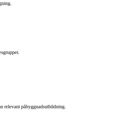
gning.
esgrupper.
nan relevant påbyggnadsutbildning.