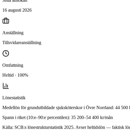
Sista ansökan
16 augusti 2026
Anställning
Tillsvidareanställning
Omfattning
Heltid · 100%
Lönestatistik
Medellön för
grundutbildade sjuksköterskor
i
Övre Norrland
:
44 500
Spann i riket (10:e–90:e percentilen):
35 200
–
54 400
kr/mån
Källa: SCB:s lönestrukturstatistik
2025
. Avser heltidslön — faktisk lön