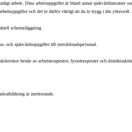
ndigt arbete. Dina arbetsuppgifter är bland annat sjukvårdsinsatser s
arbetsuppgifter och det är därför viktigt att du är trygg i din yrkesroll.
ividuell schemaläggning
älso- och sjukvårdsuppgifter till omvårdnadspersonal.
erskor består av arbetsterapeuter, fysioterapeuter och distriktssköt
adsutbildning är meriterande.