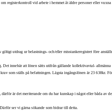
g om registerkontroll vid arbete i hemmet åt äldre personer eller vuxn
giltigt utdrag ur belastnings- och/eller misstankeregistret före anställ
g. Det innebär att lönen sätts utifrån gällande kollektivavtal- allmä
de krav som ställs på befattningen. Lägsta ingångslönen är 23 638kr. 
 därför är det meriterande om du har kunskap i något eller båda av de
Därför ser vi gärna sökande som bidrar till detta.