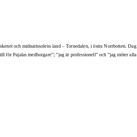
skenet och midnattssolens land – Tornedalen, i östra Norrbotten. Dag o
ör Pajalas medborgare”; ”jag är professionell” och ”jag möter alla 