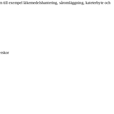
om till exempel läkemedelshantering, såromläggning, kateterbyte och
erskor